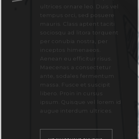
ultrices ornare leo. Duis vel
tempus orci, sed posuere
mauris. Class aptent taciti
sociosqu ad litora torquent
per conubia nostra, per
inceptos himenaeos.
Aenean eu efficitur risus.
Maecenas a consectetur
ante, sodales fermentum
massa. Fusce et suscipit
libero. Proin in cursus
ipsum. Quisque vel lorem id
augue interdum ultrices.