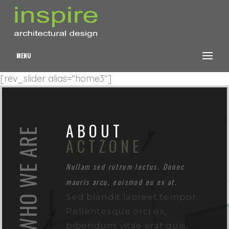
MENU
[rev_slider alias="home3"]
ABOUT
WHO WE ARE
ACTZONE
Nullam sed rutrum lectus. Donec
mauris arcu, euismod eu ex at.
Sed blandit laoreet tempor.
Pellentesque orci ex,
bibendum vitae erat quis,