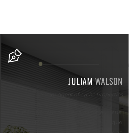
JULIAM
WALSON
Senior Agent of Tyche Properties
Tortor rhoncus fermentum ut eu risus.
Pellentesque habitant morbi tristique
senectus et netus et malesuada fames ac