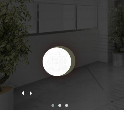
turpis egestas. Curabitur tempor magna
non nisl feugiat, sit amet sollicitudin mi
dapibus. Nulla ac volutpat mauris, ut
placerat justo.